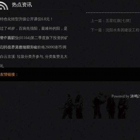
热点资讯
特色化转型升级公开课仅6.8元！
上一篇：
五星红旗[七律]
过了40岁，百病先强阳，最难补的阳，是
下一篇：
沈阳水务因建设工程
肾中真阳!
中广核矿业(01164)第二季度旗下投资的矿
山共生产天然铀727.4tU
7月5日香港谢瑞麟黄金价格26090港币/两
白云京溪: 垃圾分类齐参与, 分类集赞兑大
礼
友情链接：
Powered by
沐鸣2